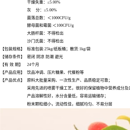
干燥失重：≤5.00%
灰 分：≤5.00%
菌落总数：＜1000CFU/g
酵母菌和霉菌:＜100CFU/g
大肠杆菌：不得检出
沙门氏菌：不得检出
【包装规格】
标准包装:25kg/纸板桶；散货:1kg/袋
【储存条件】
密闭 阴凉 防潮 避光
【有 效 期】
24个月
【产品应用】
饮品冲调、压片糖果、代餐粉等
【产品优点】
原料大批量采购、一次性生产、品质稳定可靠；
采用先进的喷雾干燥工艺，很好的保留植物中营养成分及
产品溶解性好，水分含量低，容易运输储存；
粉末颗粒细小，流动性佳，细腻均匀、不易分层