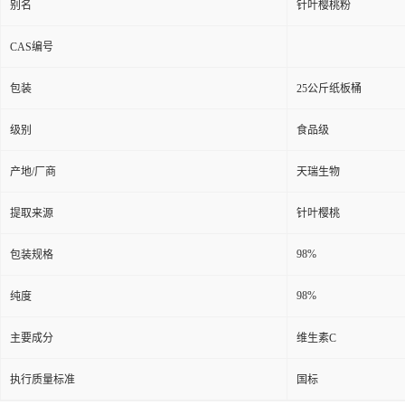
别名
针叶樱桃粉
CAS编号
包装
25公斤纸板桶
级别
食品级
产地/厂商
天瑞生物
提取来源
针叶樱桃
98%
包装规格
98%
纯度
主要成分
维生素C
执行质量标准
国标