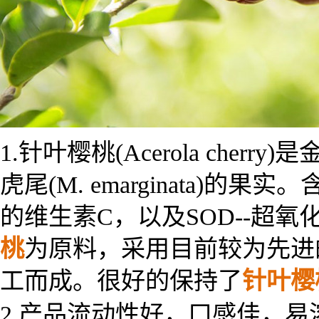
1.
针叶樱桃(Acerola cherry)是
虎尾(M. emarginata)的果实
的维生素C，以及SOD--超氧
桃
为原料，采用目前较为先进
工而成。很好的保持了
针叶樱
2.产品流动性好，口感佳，