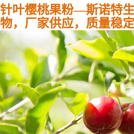
针叶樱桃果粉—斯诺特
物，厂家供应，质量稳