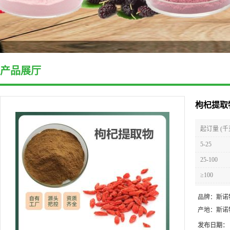
产品展厅
枸杞提取
起订量 (千
5-25
25-100
≥100
品牌：
斯诺
产地：
斯诺
发布日期：