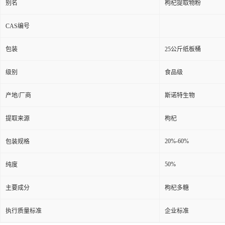
别名
枸杞提取物粉
CAS编号
包装
25公斤纸板桶
级别
食品级
产地/厂商
斯诺特生物
提取来源
枸杞
20%-60%
包装规格
50%
纯度
主要成分
枸杞多糖
执行质量标准
企业标准