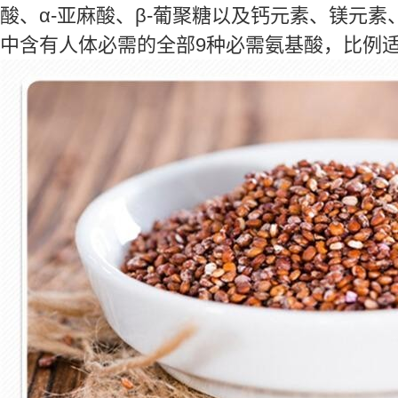
酸、α-亚麻酸、β-葡聚糖以及钙元素、镁元
中含有人体必需的全部9种必需氨基酸，比例