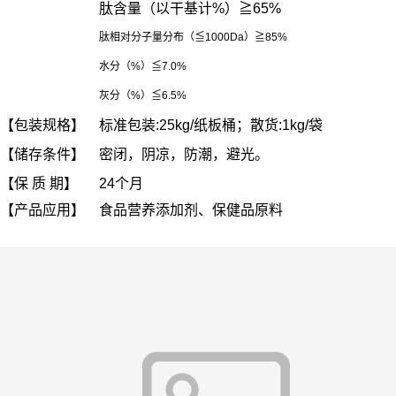
肽含量（以干基计%）≧65%
肽相对分子量分布（≦1000Da）≧85%
水分（%）≦7.0%
灰分（%）≦6.5%
【包装规格】
标准包装:25kg/纸板桶；散货:1kg/袋
【储存条件】
密闭，阴凉，防潮，避光。
【保 质 期】
24个月
【产品应用】
食品营养添加剂、保健品原料