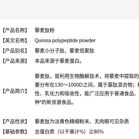
【产品名称】
藜麦肽粉
【英文名称】
Quinoa polypeptide powder
【产品别名】
藜麦
小分子肽、
藜麦低聚肽
【产品来源】
本品来源于
藜麦蛋白
。
藜麦肽，是利用生物酶解技术，将
藜麦
中提取的
要分布在130～1000D之间，属于寡肽混合
【产品简介】
性、乳化力和吸收性，能广泛应用于普通食品、
种*的新资源食品。
【产品性状】
藜麦
肽
为淡黄色精细粉末、无肉眼可见杂质
【基础参数】
总蛋白质（以干基计%）≧80%