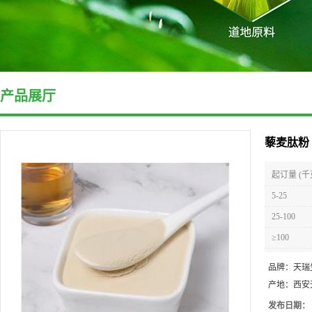
产品展厅
藜麦肽粉
起订量 (千
5-25
25-100
≥100
品牌：
天瑞
产地：
西安
发布日期：