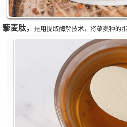
藜麦肽
，
是用提取酶解技术，将藜麦种的