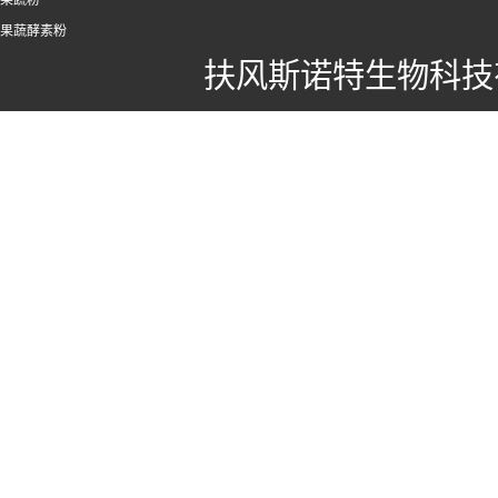
果蔬粉
果蔬酵素粉
扶风斯诺特生物科技