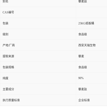
别名
藜麦肽
CAS编号
包装
25KG纸板桶
级别
食品级
产地/厂商
西安天瑞生物
提取来源
藜麦
包装规格
食品级
90%
纯度
主要成分
藜麦肽
执行质量标准
企业标准