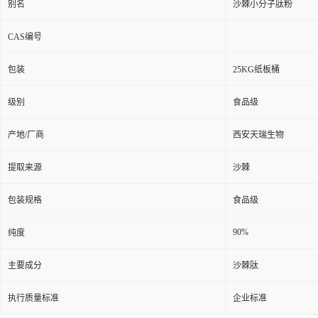
别名
沙棘小分子肽粉
CAS编号
包装
25KG纸板桶
级别
食品级
产地/厂商
西安天瑞生物
提取来源
沙棘
包装规格
食品级
90%
纯度
主要成分
沙棘肽
执行质量标准
企业标准