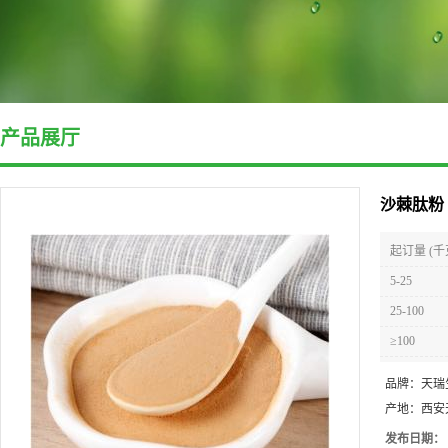
产品展厅
沙棘肽粉
起订量 (千
5-25
25-100
≥100
品牌：
天瑞
产地：
西安
发布日期：