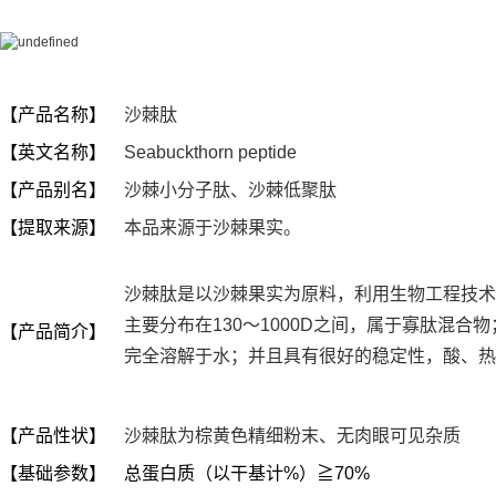
【产品名称】
沙棘肽
【英文名称】
Seabuckthorn peptide
【产品别名】
沙棘小分子肽、沙棘低聚肽
【提取来源】
本品来源于沙棘果实。
沙棘肽是以沙棘果实为原料，利用生物工程技术
主要分布在130～1000D之间，属于寡肽混
【产品简介】
完全溶解于水；并且具有很好的稳定性，
酸、热
【产品性状】
沙棘肽为棕黄色精细粉末、无肉眼可见杂质
【基础参数】
总蛋白质（以干基计%）≧70%