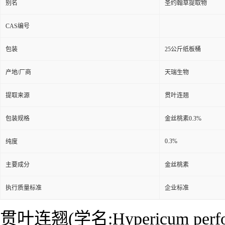
别名
圣约翰草提取物
CAS编号
包装
25公斤纸板桶
产地/厂商
天瑞生物
提取来源
贯叶连翘
包装规格
金丝桃素0.3%
0.3%
纯度
主要成分
金丝桃素
执行质量标准
企业标准
贯叶连翘(学名:Hypericum p