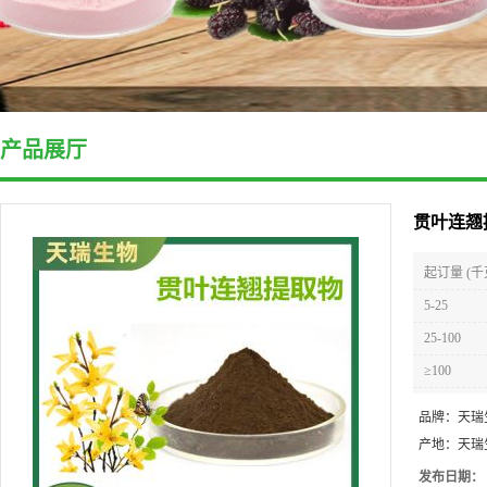
产品展厅
贯叶连翘
起订量 (千
5-25
25-100
≥100
品牌：
天瑞
产地：
天瑞
发布日期：