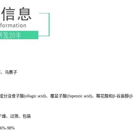
莓、乌藨子
lagic acid)、覆盆子酸(fupenzic acid)、鞣花酸和β-谷甾醇(β- sito
干燥、过筛、包装
%-98%