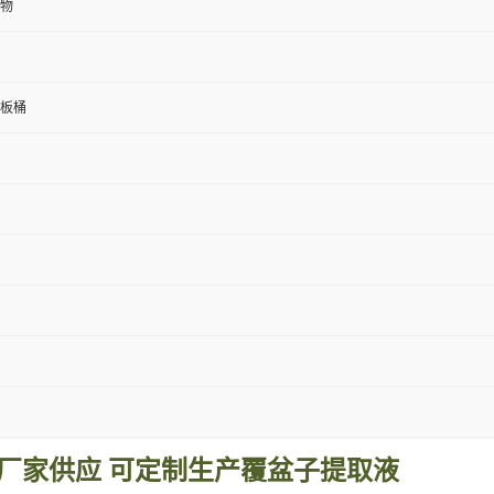
物
纸板桶
厂家供应 可定制生产
覆盆子
提取液