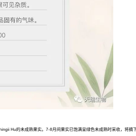
hingii Hu的未成熟果实。7-8月间果实已饱满呈绿色未成熟时采收，将