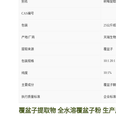
别名
树莓提取
CAS编号
包装
25公斤
产地/厂商
天瑞生物
提取来源
覆盆子
10:1 20:1
包装规格
10:1%
纯度
主要成分
覆盆子酮
执行质量标准
企业标准
覆盆子提取物 全水溶
覆盆子粉
生产