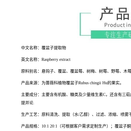
中文名称：
覆盆子
提取物
英文名称：
Raspberry extract
原料别名：
悬钩子、覆盆、覆盆莓、树梅、树莓、野莓、木
产品来源：
为
蔷薇科植物覆盆子Rubus chingii Hu的果实。
主要成分：主要
含
有机酸、糖类及少量维生素C，还含有三萜成分没食子酸(el
提并论.
生产工艺：原料清洗、提取（水/乙醇）、过滤、浓缩、喷雾
产品规格：10:1 20:1（可根据客户需求定制生产）；
覆盆子酮6