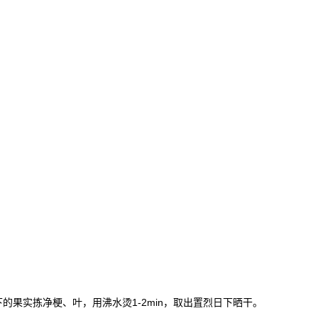
摘下的果实拣净梗、叶，用沸水烫1-2min，取出置烈日下晒干。