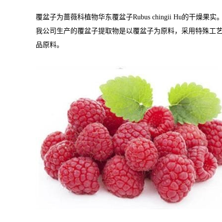
覆盆子为蔷薇科植物华东覆盆子Rubus chingii H
我公司生产的
覆盆子
提取物是以
覆盆子
为原料，采用特殊工
品原料。