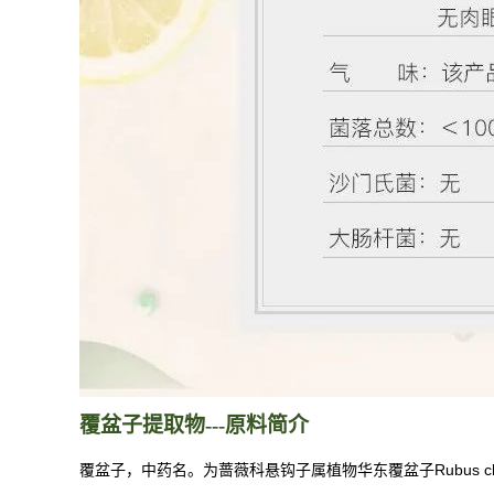
覆盆子提取物
---
原料
简介
覆盆子，中药名。为蔷薇科悬钩子属植物华东覆盆子Rubus c