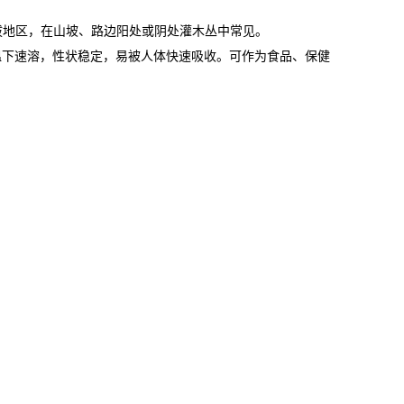
中海拔地区，在山坡、路边阳处或阴处灌木丛中常见。
温下速溶，性状稳定，易被人体快速吸收。可作为食品、保健