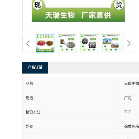
产品详请
品牌
天瑞生物
用途
广泛
TLC
检测方法
外观
棕黄色精