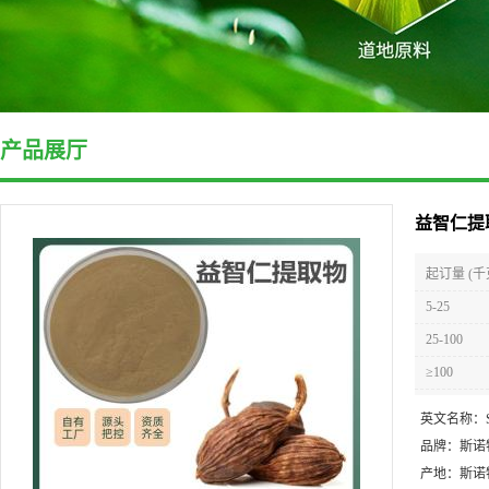
产品展厅
益智仁提
起订量 (千
5-25
25-100
≥100
英文名称：
品牌：
斯诺
产地：
斯诺