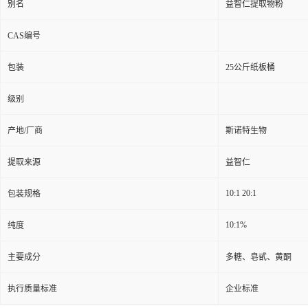
别名
益智仁提取物粉
CAS编号
包装
25公斤纸板桶
级别
产地/厂商
斯诺特生物
提取来源
益智仁
10:1 20:1
包装规格
10:1%
纯度
主要成分
多糖、皂甙、黄酮
执行质量标准
企业标准