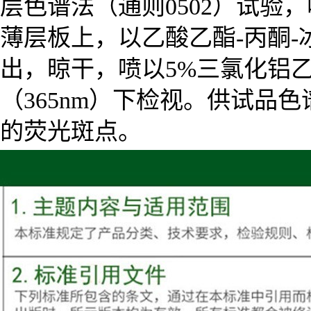
层色谱法（通则0502）试验
薄层板上，以乙酸乙酯-丙酮-冰
出，晾干，喷以5%三氯化铝乙
（365nm）下检视。供试品
的荧光斑点。