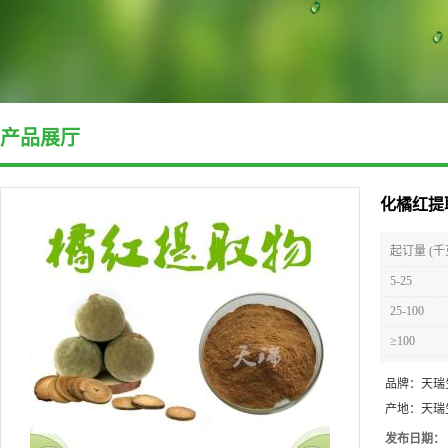
产品展厅
化橘红提
起订量 (千
5-25
25-100
≥100
品牌：
天瑞
产地：
天瑞
发布日期：