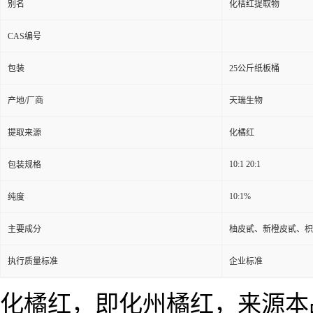
别名
化桔红提取物
CAS编号
包装
25公斤纸板桶
产地/厂商
天瑞生物
提取来源
化橘红
10:1 20:1
包装规格
10:1%
纯度
主要成分
柚皮甙、新橙皮甙、枳
执行质量标准
企业标准
化橘红，即
，
本
化州橘红
来源