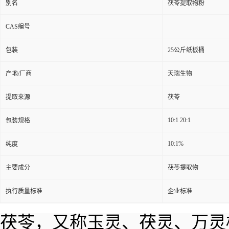
别名
茯苓提取物粉
CAS编号
包装
25公斤纸板桶
产地/厂商
天瑞生物
提取来源
茯苓
10:1 20:1
包装规格
10:1%
纯度
主要成分
茯苓提取物
执行质量标准
企业标准
茯苓，又称玉灵、茯灵、万灵