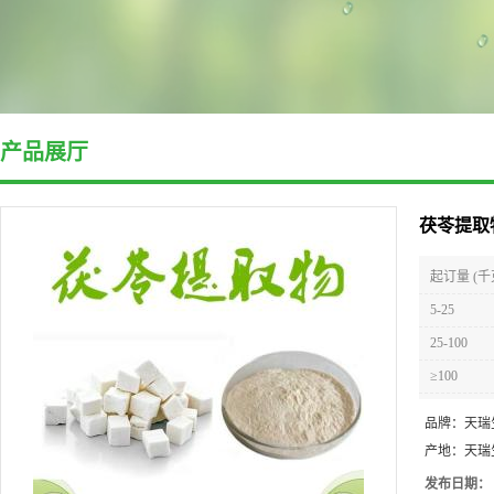
产品展厅
茯苓提取
起订量 (千
5-25
25-100
≥100
品牌：
天瑞
产地：
天瑞
发布日期：