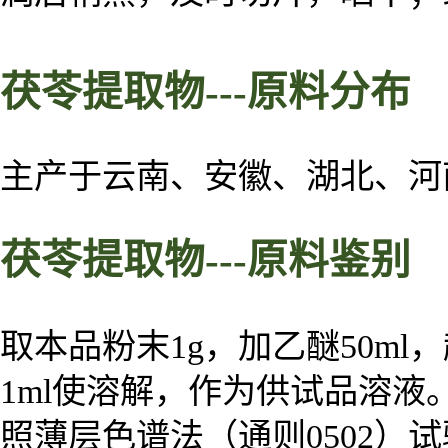
茯苓
提取物
---
原料
分布
主产于云南、安徽、湖北、河
茯苓
提取物
---
原料
鉴别
取本品粉末1g，加乙醚50m
1ml使溶解，作为供试品溶液
照薄层色谱法（通则0502）