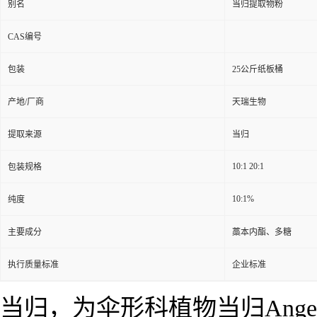
别名
当归提取物粉
CAS编号
包装
25公斤纸板桶
产地/厂商
天瑞生物
提取来源
当归
10:1 20:1
包装规格
10:1%
纯度
主要成分
藁本内酯、多糖
执行质量标准
企业标准
当归，为伞形科植物当归Angelica 