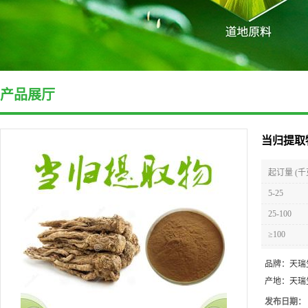
产品展厅
当归提取
起订量 (千
5-25
25-100
≥100
品牌：
天瑞
产地：
天瑞
发布日期：