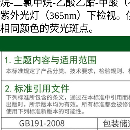
烷-二氯甲烷-乙酸乙酯-甲酸（
紫外光灯（365nm）下检视
相同颜色的荧光斑点。