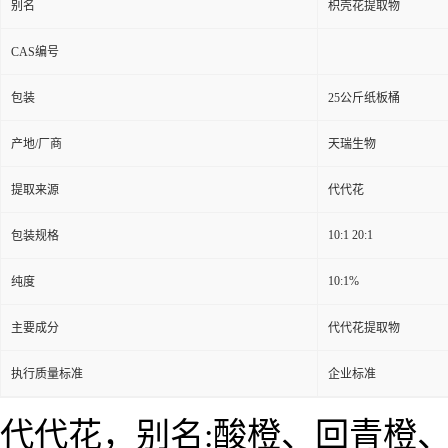
别名
枳壳花提取物
CAS编号
包装
25公斤纸板桶
产地/厂商
天瑞生物
提取来源
代代花
10:1 20:1
包装规格
10:1%
纯度
主要成分
代代花提取物
执行质量标准
企业标准
代代花，别名:酸橙、回青橙、玳玳。拉