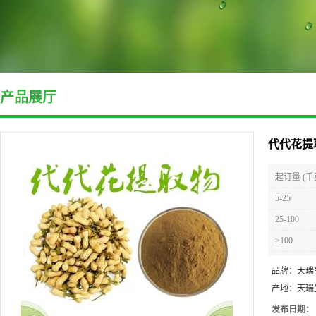
产品展厅
代代花提
起订量 (千
5-25
25-100
≥100
品牌：
天瑞
产地：
天瑞
发布日期：