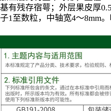
基有残存宿萼；外层果皮厚0.
子1至数粒，中轴宽4～8mm