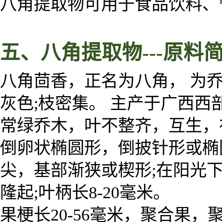
八角提取物可用于食品饮料、
五、
八角
提取物
---
原料
八角茴香，正名为八角， 为乔木
灰色;枝密集。 主产于广西西
常绿乔木，叶不整齐，互生，
倒卵状椭圆形，倒披针形或椭圆
尖，基部渐狭或楔形;在阳光
隆起;叶柄长8-20毫米。
果梗长20-56毫米，聚合果，聚