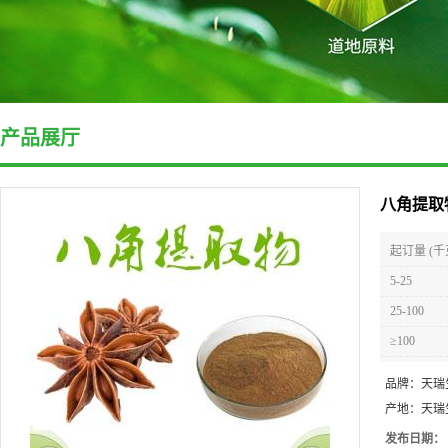
产品展厅
八角提取
起订量 (千
5-25
25-100
≥100
品牌：
天瑞
产地：
天瑞
发布日期：