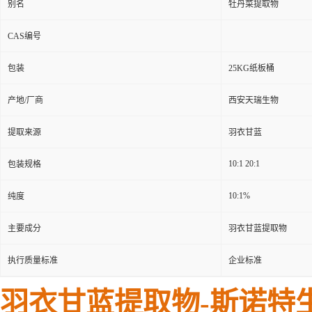
别名
牡丹菜提取物
CAS编号
包装
25KG纸板桶
产地/厂商
西安天瑞生物
提取来源
羽衣甘蓝
10:1 20:1
包装规格
10:1%
纯度
主要成分
羽衣甘蓝提取物
执行质量标准
企业标准
羽衣甘蓝提取物-
斯诺特