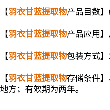
【
羽衣甘蓝提取物
产品目数】
【
羽衣甘蓝提取物
产品应用】
【
羽衣甘蓝提取物
包装方式】
【
羽衣甘蓝提取物
存储条件】
地方；有效期为两年。