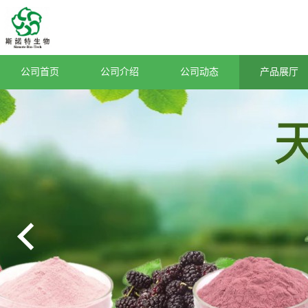
公司首页
公司介绍
公司动态
产品展厅