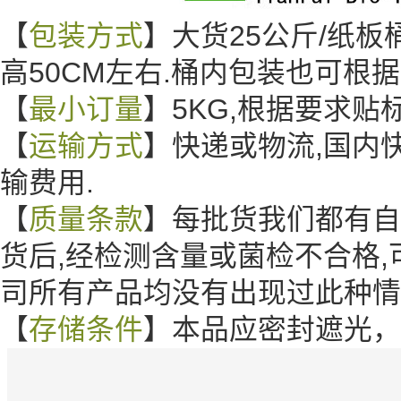
【
包装方式
】大货25公斤/纸板桶
高50CM左右.桶内包装也可根
【
最小订量
】5KG,根据要求
【
运输方式
】快递或物流,国内
输费用.
【
质量条款
】每批货我们都有自
货后,经检测含量或菌检不合格,
司所有产品均没有出现过此种
【
存储条件
】本品应密封遮光，