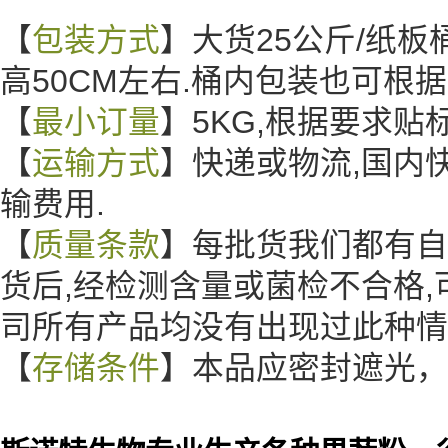
【
包装方式
】大货25公斤/纸板桶
高50CM左右.桶内包装也可根
【
最小订量
】5KG,根据要求
【
运输方式
】快递或物流,国内
输费用.
【
质量条款
】每批货我们都有自
货后,经检测含量或菌检不合格,
司所有产品均没有出现过此种
【
存储条件
】本品应密封遮光，