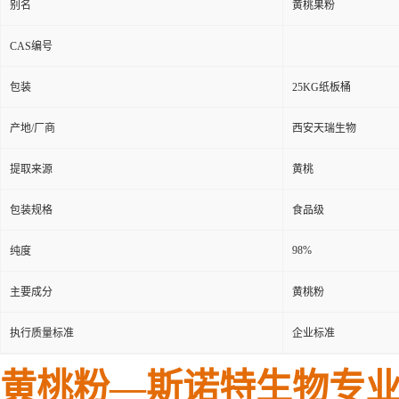
别名
黄桃果粉
CAS编号
包装
25KG纸板桶
产地/厂商
西安天瑞生物
提取来源
黄桃
包装规格
食品级
98%
纯度
主要成分
黄桃粉
执行质量标准
企业标准
黄桃粉—斯诺特生物专