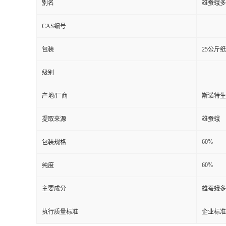
别名
雄蚕蛾多
CAS编号
包装
25公斤
级别
产地/厂商
斯诺特生
提取来源
雄蚕蛾
60%
包装规格
60%
纯度
主要成分
雄蚕蛾多
执行质量标准
企业标准