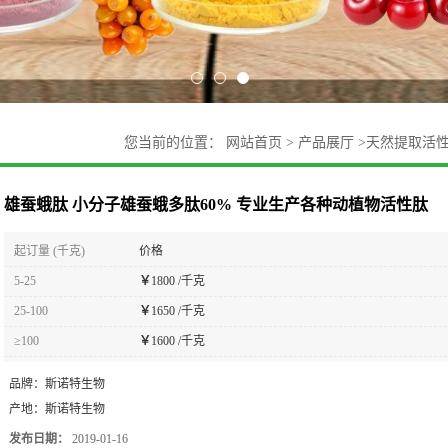
您当前的位置：
网站首页
>
产品展厅
>
天然提取活
活性肽
雄蚕蛾肽 小分子雄蚕蛾多肽60% 专业生产各种动植物活性肽
起订量 (千克)
价格
5-25
￥
1800 /千克
25-100
￥
1650 /千克
≥100
￥
1600 /千克
品牌：
斯诺特生物
产地：
斯诺特生物
发布日期：
2019-01-16