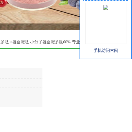
性多肽
>
雄蚕蛾肽 小分子雄蚕蛾多肽60% 专业生产各种动植物
手机访问官网