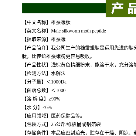
【中文名称】雄蚕蛾肽
【英文名称】Male silkworm moth peptide
【提取来源】雄蚕蛾
【产品简介】
我公司生产的
雄蚕蛾
肽是运用先进的肽
肽，比传统
雄蚕蛾粉
更容易吸收。
【产品性状】浅棕黄色精细粉末，能溶于水，充分溶
【检测方法】水解法
【分子量】＜1000Da
【菌落总数】＜1000
【溶 解 度】≥90%
【水 分】≤6%
【应用领域】医药保健品等。
【包装方式】25公斤/纸板桶或铝箔袋
【存储条件】本品应密封遮光，贮存在干燥、阴凉、