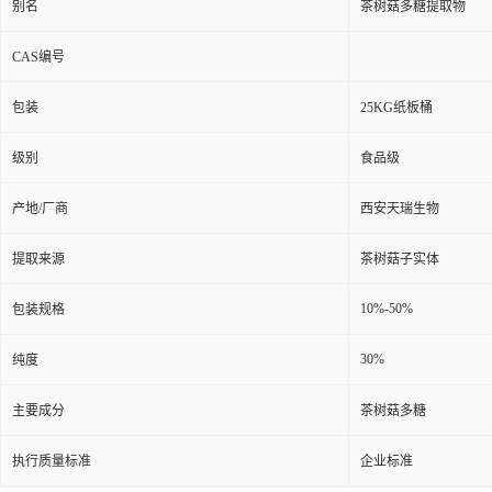
别名
茶树菇多糖提取物
CAS编号
包装
25KG纸板桶
级别
食品级
产地/厂商
西安天瑞生物
提取来源
茶树菇子实体
10%-50%
包装规格
30%
纯度
主要成分
茶树菇多糖
执行质量标准
企业标准