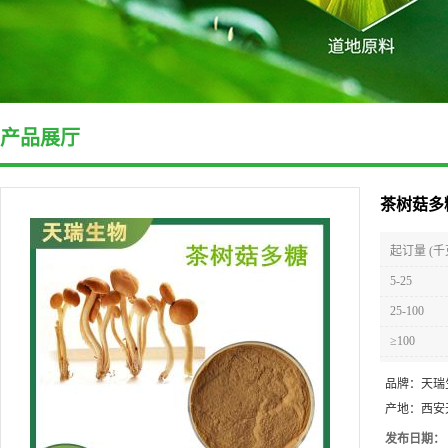
产品展厅
茶树菇多
起订量 (千
5-25
25-100
≥100
品牌：
天瑞
产地：
西安
发布日期：