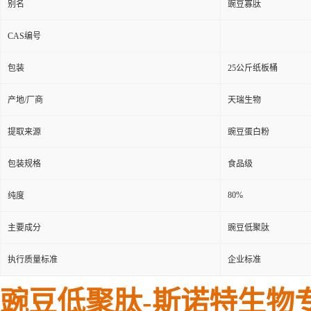
别名
豌豆寡肽
CAS编号
包装
25公斤纸板桶
产地/厂商
天瑞生物
提取来源
豌豆蛋白粉
包装规格
食品级
80%
纯度
主要成分
豌豆低聚肽
执行质量标准
企业标准
豌豆低聚肽-
斯诺特生物