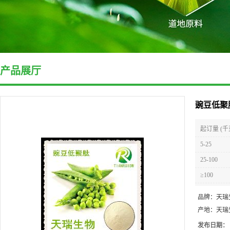
产品展厅
豌豆低聚
起订量 (千
5-25
25-100
≥100
品牌：
天瑞
产地：
天瑞
发布日期：