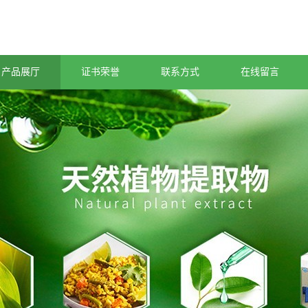
产品展厅
证书荣誉
联系方式
在线留言