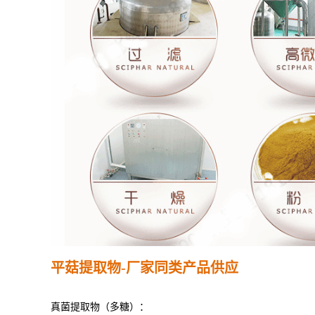
平菇提取物
-
厂家同类产品供应
真菌提取物（多糖）：