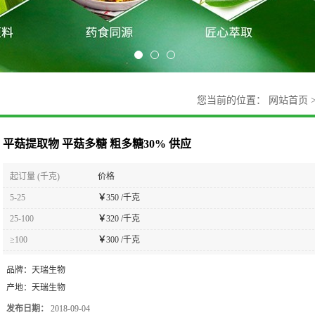
您当前的位置：
网站首页
平菇提取物 平菇多糖 粗多糖30% 供应
起订量 (千克)
价格
5-25
￥
350 /千克
25-100
￥
320 /千克
≥100
￥
300 /千克
品牌：
天瑞生物
产地：
天瑞生物
发布日期：
2018-09-04