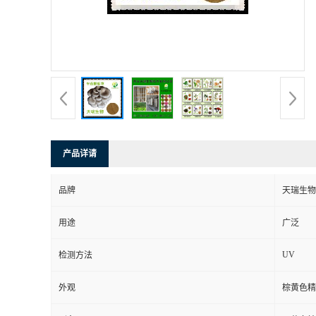
产品详请
品牌
天瑞生物
用途
广泛
UV
检测方法
外观
棕黄色精