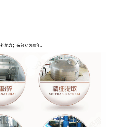
好的地方；有效期为两年。