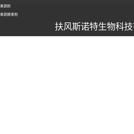
果蔬粉
果蔬酵素粉
扶风斯诺特生物科技