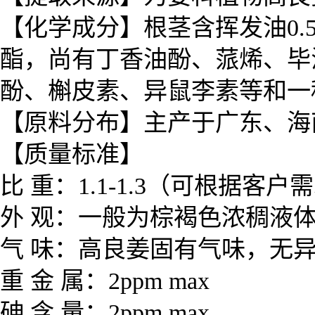
【化学成分】
根茎含挥发油0.
酯，尚有丁香油酚、蒎烯、毕
酚、槲皮素、异鼠李素等和一
【原料分布】
主产于广东、海
【质量标准】
比 重：1.1-1.3（可根据客
外 观：一般为棕褐色浓稠液
气 味：
高良姜
固有气味，无
重 金 属：2ppm max
砷 含 量：2ppm max