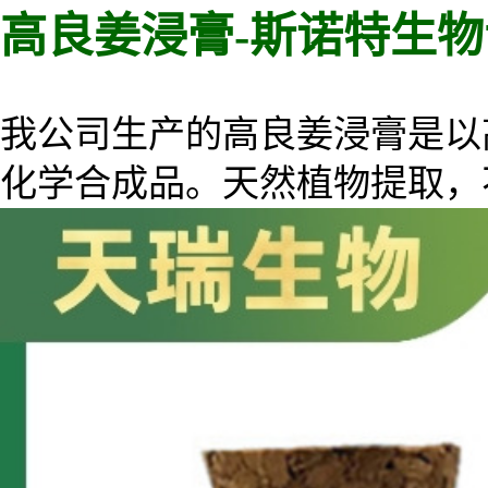
高良姜浸膏-斯诺特生
我公司生产的
高良姜
浸膏是以
化学合成品。天然植物提取，