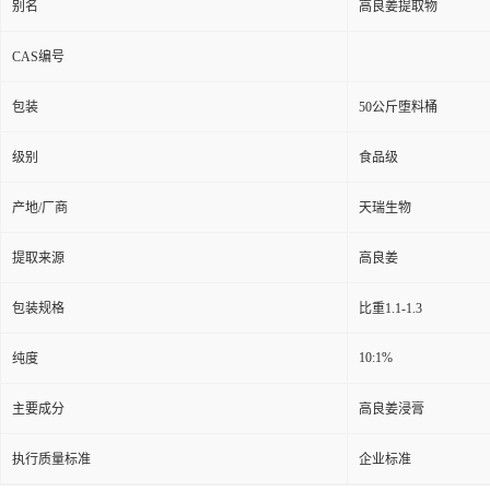
别名
高良姜提取物
CAS编号
包装
50公斤堕料桶
级别
食品级
产地/厂商
天瑞生物
提取来源
高良姜
包装规格
比重1.1-1.3
10:1%
纯度
主要成分
高良姜浸膏
执行质量标准
企业标准