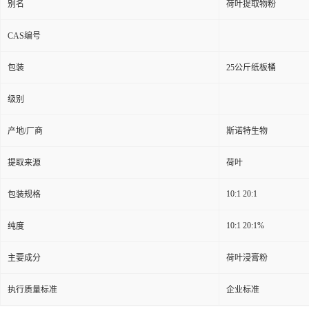
别名
荷叶提取物粉
CAS编号
包装
25公斤纸板桶
级别
产地/厂商
斯诺特生物
提取来源
荷叶
10:1 20:1
包装规格
10:1 20:1%
纯度
主要成分
荷叶浸膏粉
执行质量标准
企业标准