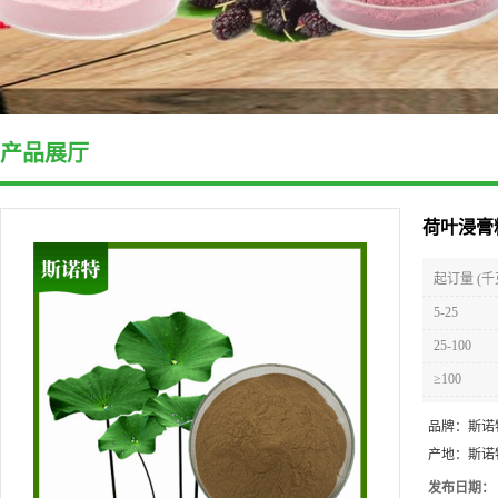
产品展厅
荷叶浸膏
起订量 (千
5-25
25-100
≥100
品牌：
斯诺
产地：
斯诺
发布日期：