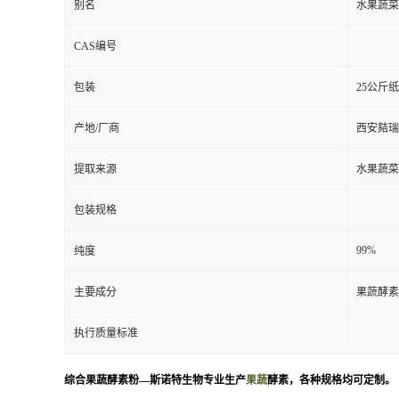
别名
水果蔬菜
CAS编号
包装
25公斤
产地/厂商
西安夡瑞
提取来源
水果蔬菜
包装规格
99%
纯度
主要成分
果蔬酵素
执行质量标准
综合果蔬酵素粉—斯诺特生物专业生产
果蔬
酵素，各种规格均可定制。