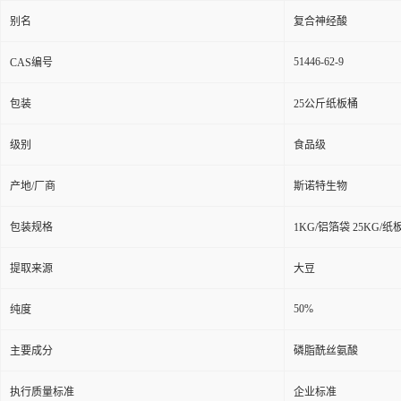
别名
复合神经酸
51446-62-9
CAS编号
包装
25公斤纸板桶
级别
食品级
产地/厂商
斯诺特生物
包装规格
1KG/铝箔袋 25KG/纸
提取来源
大豆
50%
纯度
主要成分
磷脂酰丝氨酸
执行质量标准
企业标准