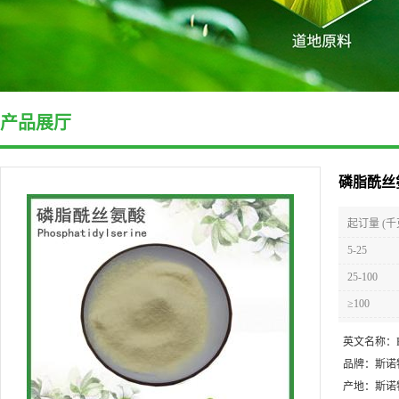
产品展厅
磷脂酰丝氨
起订量 (千
5-25
25-100
≥100
英文名称：
品牌：
斯诺
产地：
斯诺