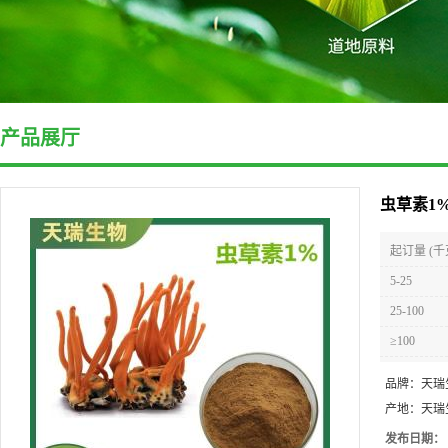
产品展厅
虫草素1
起订量 (千
5-25
25-100
≥100
品牌：
天瑞
产地：
天瑞
发布日期：