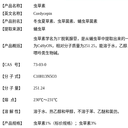
【产品名称】
虫草素
【英文名称】
Cordycepin
【产品别名】
冬虫夏草素、虫草菌素、蛹虫草菌素
【提取来源】
蛹虫草
虫草素学名为3"脱氧腺苷，是从蛹虫草中提取出来的
【产品概括】
为CsHyON，相对分子质量为251.25，能溶于水，
嘌呤类生物碱。
【CAS 号】
73-03-0
【分 子 式】
C10H13N5O3
【分 子 量】
251.24
【熔 点】
230℃～231℃
【溶 解 性】
溶于水、热乙醇和甲醇，不溶于苯、乙醚和氯仿。
【产品规格】
虫草素1%（标价规格）；虫草素3%