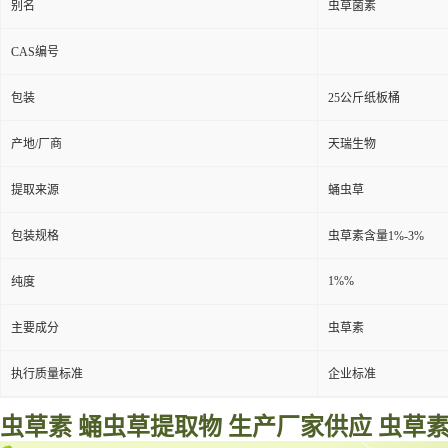
别名
虫草菌素
CAS编号
包装
25公斤纸板桶
产地/厂商
天瑞生物
提取来源
蛹虫草
包装规格
虫草素含量1%-3%
1%%
纯度
主要成分
虫草素
执行质量标准
企业标准
虫草素 蛹虫草提取物
生产厂家供应
虫草素