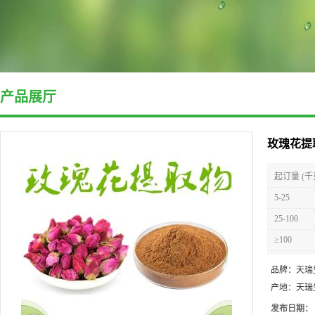
产品展厅
玫瑰花提
起订量 (千
5-25
25-100
≥100
品牌：
天瑞
产地：
天瑞
发布日期：