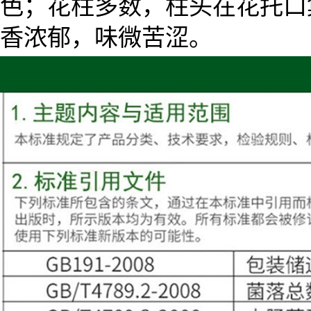
色；花柱多数，柱头在花托口
香浓郁，味微苦涩。