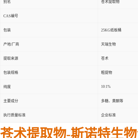
别名
苍术提取物
CAS编号
包装
25KG纸板桶
产地/厂商
天瑞生物
提取来源
苍术
包装规格
粗提物
10:1%
纯度
主要成分
多糖、黄酮等
执行质量标准
企业标准
苍术提取物-斯诺特生