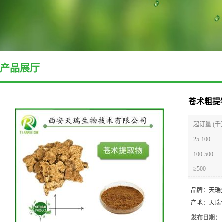
产品展厅
苍术粗提
起订量 (千
25-100
100-500
≥500
品牌：
天瑞
产地：
天瑞
发布日期：