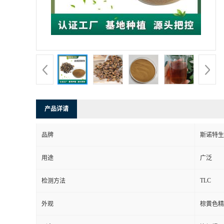
产品详请
品牌
斯诺特生
用途
广泛
TLC
检测方法
外观
棕黄色精