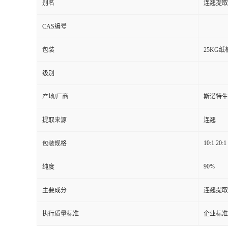
别名
连翘提取
CAS编号
包装
25KG纸
级别
产地/厂商
斯诺特生
提取来源
连翘
10:1 20:1
包装规格
90%
纯度
主要成分
连翘提取
执行质量标准
企业标准