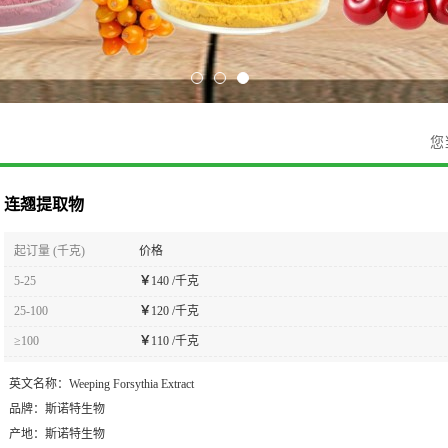
您
连翘提取物
起订量 (千克)
价格
5-25
￥
140 /千克
25-100
￥
120 /千克
≥100
￥
110 /千克
英文名称：
Weeping Forsythia Extract
品牌：
斯诺特生物
产地：
斯诺特生物