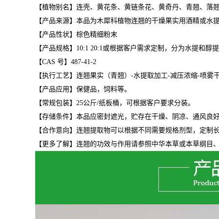
【植物别名】连壳、黄花条、黄链条花、黄奇丹、青翘、落
【产品来源】本品为木犀科植物连翘的干燥果实用酒精或水
【产品性状】棕色精细粉末
【产品规格】
10:1 20:1或根据客户需求定制
，分为水提和醇提
【
CAS
号】
487-41-2
【执行工艺】连翘果实（青翘）
-水提取加工-减压浓缩-喷雾
【产品应用】保健品，饲料等。
【常规包装】25公斤/纸板桶，可根据客户要求分装。
【存储条件】本品应密封遮光，贮存在干燥、阴凉、通风良
【合作意向】连翘提取物可以根据不同需要规格剂型，定制
【更多了解】连翘的功效与作用请参照中华本草或本草纲目