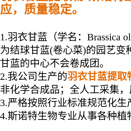
应，质量稳定。
1.羽衣甘蓝（学名：Brassica oler
为结球甘蓝(卷心菜)的园艺
甘蓝的中心不会卷成团。
2.我公司生产的
羽衣甘蓝提取
非化学合成品；全人工采集
3.严格按照行业标准规范化
4.斯诺特生物专业从事各种