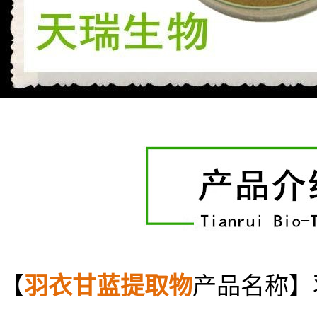
【
羽衣甘蓝提取物
产品名称】