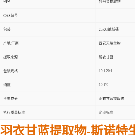
别名
牡丹菜提取物
CAS编号
包装
25KG纸板桶
产地/厂商
西安天瑞生物
提取来源
羽衣甘蓝
10:1 20:1
包装规格
10:1%
纯度
主要成分
羽衣甘蓝提取物
执行质量标准
企业标准
羽衣甘蓝提取物-
斯诺特