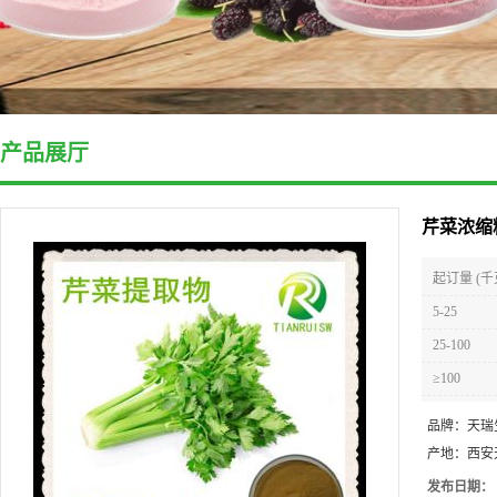
产品展厅
芹菜浓缩
起订量 (千
5-25
25-100
≥100
品牌：
天瑞
产地：
西安
发布日期：