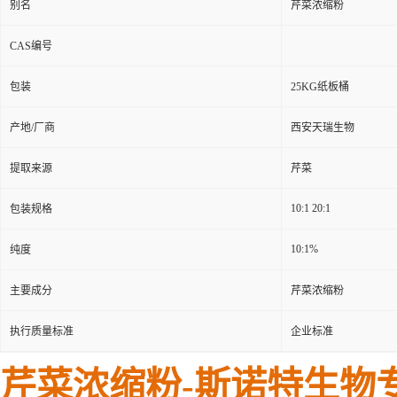
别名
芹菜浓缩粉
CAS编号
包装
25KG纸板桶
产地/厂商
西安天瑞生物
提取来源
芹菜
10:1 20:1
包装规格
10:1%
纯度
主要成分
芹菜浓缩粉
执行质量标准
企业标准
芹菜浓缩粉-
斯诺特生物