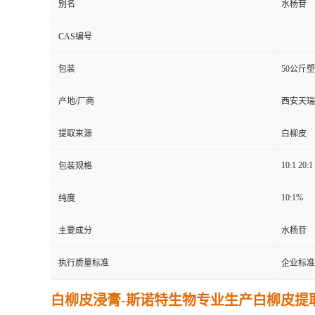
别名
水杨苷
CAS编号
包装
50公斤
产地/厂商
西安天瑞
提取来源
白柳皮
10:1 20:1
包装规格
10:1%
纯度
主要成分
水杨苷
执行质量标准
企业标准
白柳皮浸膏-
斯诺特生物专业生产
白柳皮
提