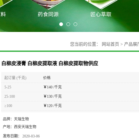
您当前的位置：
网站首页
>
产品展
白柳皮浸膏 白柳皮提取液 白柳皮提取物供应
起订量 (千克)
价格
5-25
￥
140 /千克
25-100
￥
130 /千克
≥100
￥
120 /千克
品牌：
天瑞生物
产地：
西安天瑞生物
发布日期：
2020-03-06