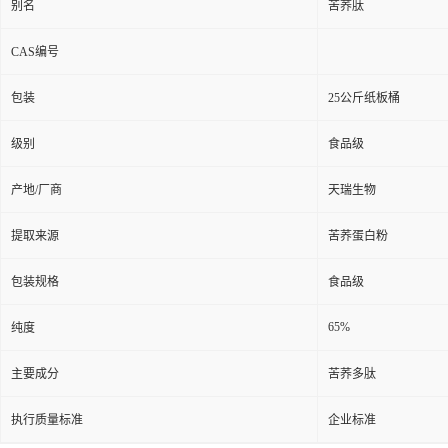
别名
苦荞肽
CAS编号
包装
25公斤纸板桶
级别
食品级
产地/厂商
天瑞生物
提取来源
苦荞蛋白粉
包装规格
食品级
65%
纯度
主要成分
苦荞多肽
执行质量标准
企业标准