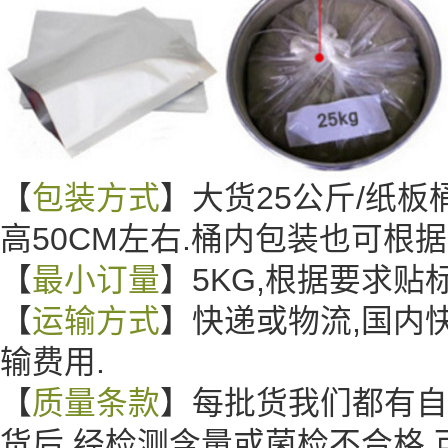
【
包装方式
】大货25公斤/纸板桶
高50CM左右.桶内包装也可根
【
最小订量
】5KG,根据要求
【
运输方式
】快递或物流,国内
输费用.
【
质量条款
】每批货我们都有自
货后,经检测含量或菌检不合格,