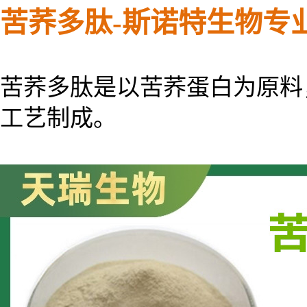
苦荞多肽-
斯诺特生物专
苦荞多肽是以苦荞蛋白为原料
工艺制成。