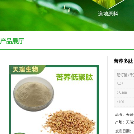
产品展厅
苦荞多肽
起订量 (千
5-25
25-100
≥100
品牌：
天瑞
产地：
天瑞
发布日期：