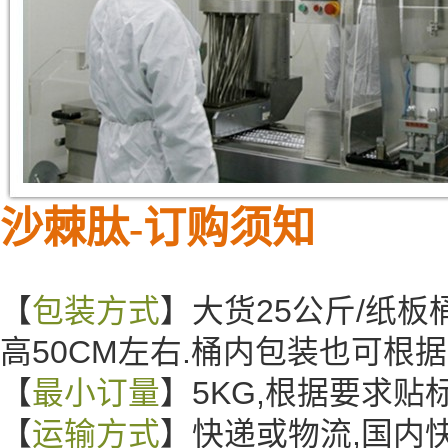
沙棘肽-
订购须知
【
包装方式
】大货25公斤/纸板桶
高50CM左右.桶内包装也可根
【
最小订量
】5KG,根据要求
【
运输方式
】快递或物流,国内