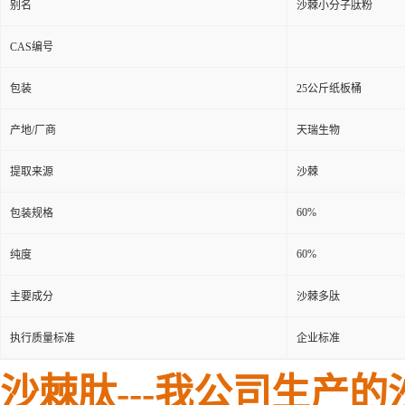
别名
沙棘小分子肽粉
CAS编号
包装
25公斤纸板桶
产地/厂商
天瑞生物
提取来源
沙棘
60%
包装规格
60%
纯度
主要成分
沙棘多肽
执行质量标准
企业标准
沙棘肽---我公司生产的