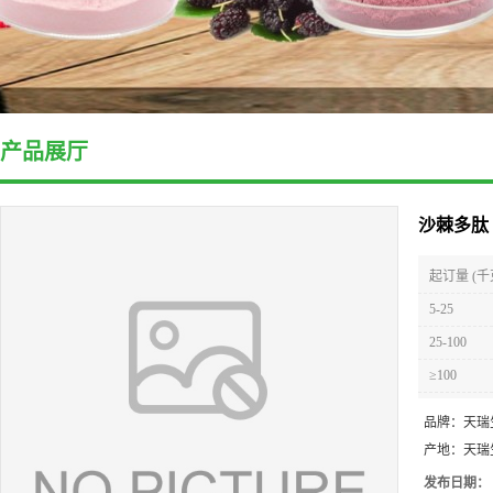
产品展厅
沙棘多肽
起订量 (千
5-25
25-100
≥100
品牌：
天瑞
产地：
天瑞
发布日期：