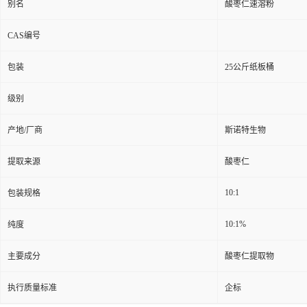
别名
酸枣仁速溶粉
CAS编号
包装
25公斤纸板桶
级别
产地/厂商
斯诺特生物
提取来源
酸枣仁
10:1
包装规格
10:1%
纯度
主要成分
酸枣仁提取物
执行质量标准
企标