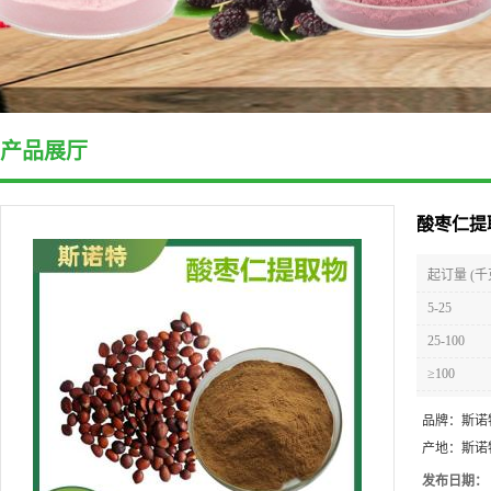
产品展厅
酸枣仁提
起订量 (千
5-25
25-100
≥100
品牌：
斯诺
产地：
斯诺
发布日期：